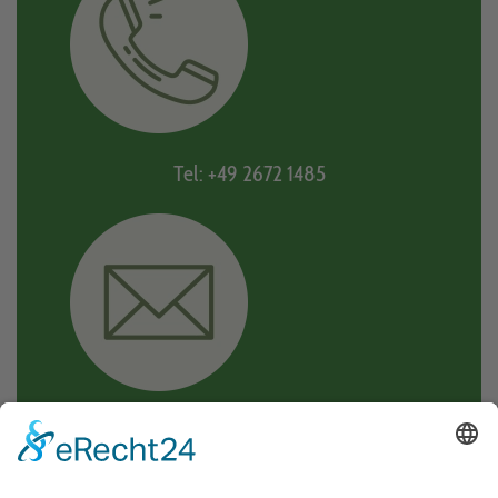
Tel: +49 2672 1485
Mail: moselkern@vgcochem.de
KONTAKTFORMULAR