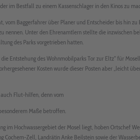
der im Bestfall zu einem Kassenschlager in den Kinos zu ma
t, vom Baggerfahrer über Planer und Entscheider bis hin z
 zu nennen. Unter den Ehrenamtlern stellte die inzwischen 
tung des Parks vorgetrieben hatten.
die Entstehung des Wohnmobilparks Tor zur Eltz" für Moselke
hergesehener Kosten wurde dieser Posten aber „leicht über
 auch Flut-hilfen, denn vom
besonderem Maße betroffen.
ng im Hochwassergebiet der Mosel liegt, hoben Ortschef W
g Cochem-Zell, Landrätin Anke Beilstein sowie der Wasserb