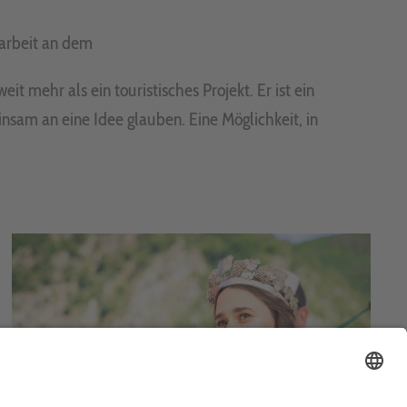
tarbeit an dem
t mehr als ein touristisches Projekt. Er ist ein
am an eine Idee glauben. Eine Möglichkeit, in