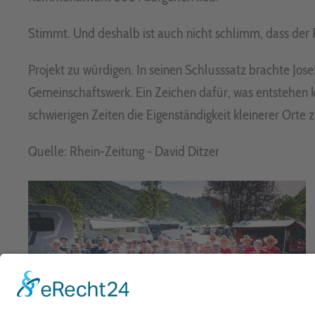
Stimmt. Und deshalb ist auch nicht schlimm, dass der P
Projekt zu würdigen. In seinen Schlusssatz brachte Jose
Gemeinschaftswerk. Ein Zeichen dafür, was entstehen
schwierigen Zeiten die Eigenständigkeit kleinerer Orte z
Quelle: Rhein-Zeitung - David Ditzer