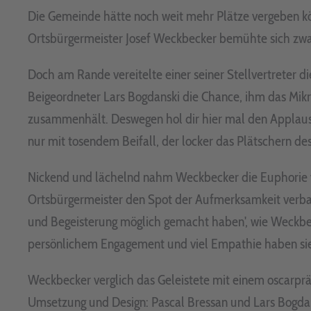
Die Gemeinde hätte noch weit mehr Plätze vergeben kö
Ortsbürgermeister Josef Weckbecker bemühte sich zwar
Doch am Rande vereitelte einer seiner Stellvertreter d
Beigeordneter Lars Bogdanski die Chance, ihm das Mikr
zusammenhält. Deswegen hol dir hier mal den Applaus ab
nur mit tosendem Beifall, der locker das Plätschern d
Nickend und lächelnd nahm Weckbecker die Euphorie vor
Ortsbürgermeister den Spot der Aufmerksamkeit verba
und Begeisterung möglich gemacht haben', wie Weckbecke
persönlichem Engagement und viel Empathie haben sie e
Weckbecker verglich das Geleistete mit einem oscarprä
Umsetzung und Design: Pascal Bressan und Lars Bogdans