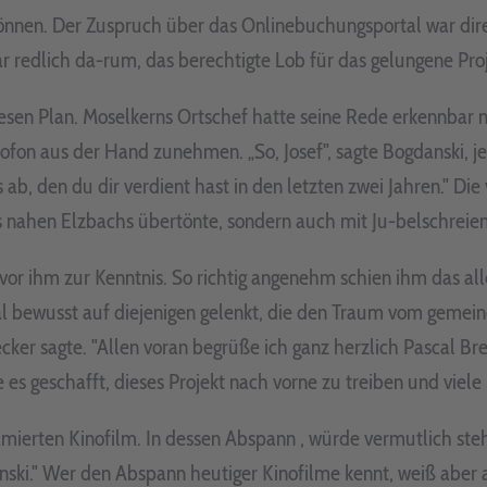
nnen. Der Zuspruch über das Onlinebuchungsportal war direk
 redlich da-rum, das berechtigte Lob für das gelungene Pro
iesen Plan. Moselkerns Ortschef hatte seine Rede erkennbar 
ofon aus der Hand zunehmen. „So, Josef", sagte Bogdanski, j
, den du dir verdient hast in den letzten zwei Jahren." Die 
es nahen Elzbachs übertönte, sondern auch mit Ju-belschreien
 ihm zur Kenntnis. So richtig angenehm schien ihm das alles 
l bewusst auf diejenigen gelenkt, die den Traum vom gemei
r sagte. "Allen voran begrüße ich ganz herzlich Pascal Bres
s geschafft, dieses Projekt nach vorne zu treiben und viele
mierten Kinofilm. In dessen Abspann , würde vermutlich steh
ki." Wer den Abspann heutiger Kinofilme kennt, weiß aber a