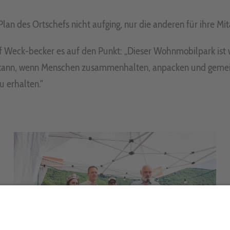
lan des Ortschefs nicht aufging, nur die anderen für ihre Mi
f Weck-becker es auf den Punkt: „Dieser Wohnmobilpark ist wei
 kann, wenn Menschen zusammenhalten, anpacken und gemeins
u erhalten."